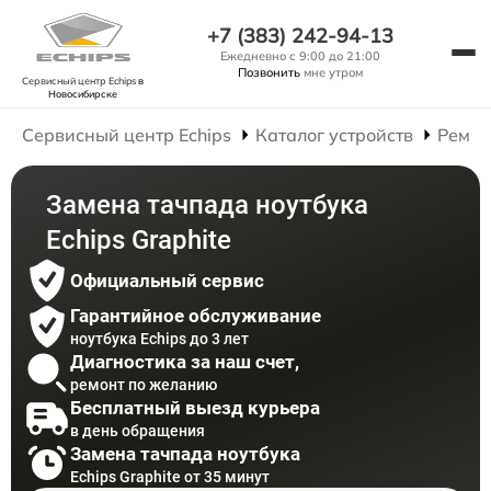
+7 (383) 242-94-13
Ежедневно с 9:00 до 21:00
Позвонить
мне утром
Сервисный центр Echips
в
Новосибирске
Сервисный центр Echips
Каталог устройств
Ремон
Замена тачпада ноутбука
Echips Graphite
Официальный сервис
Гарантийное обслуживание
ноутбука Echips до 3 лет
Диагностика за наш счет,
ремонт по желанию
Бесплатный выезд курьера
в день обращения
Замена тачпада ноутбука
Echips Graphite от 35 минут