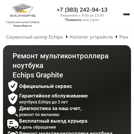
+7 (383) 242-94-13
Ежедневно с 9:00 до 21:00
Позвонить
мне утром
Сервисный центр Echips
в
Новосибирске
Сервисный центр Echips
Каталог устройств
Ремон
Ремонт мультиконтроллера
ноутбука
Echips Graphite
Официальный сервис
Гарантийное обслуживание
ноутбука Echips до 3 лет
Диагностика за наш счет,
ремонт по желанию
Бесплатный выезд курьера
в день обращения
Ремонт мультиконтроллера ноутбука