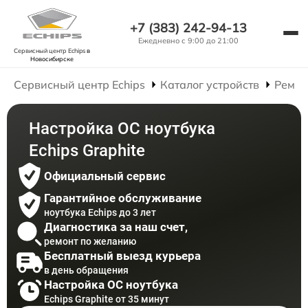
+7 (383) 242-94-13
Ежедневно с 9:00 до 21:00
Сервисный центр Echips
в
Новосибирске
Сервисный центр Echips
Каталог устройств
Ремон
Настройка ОС ноутбука
Echips Graphite
Официальный сервис
Гарантийное обслуживание
ноутбука Echips до 3 лет
Диагностика за наш счет,
ремонт по желанию
Бесплатный выезд курьера
в день обращения
Настройка ОС ноутбука
Echips Graphite от 35 минут